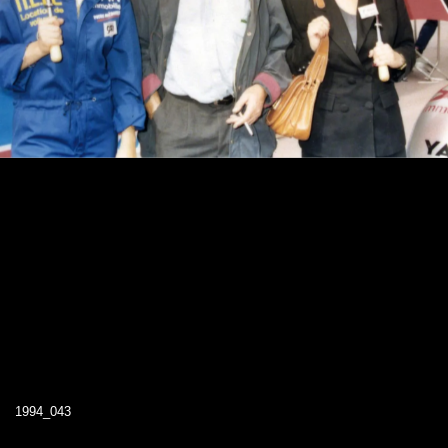
1994_043