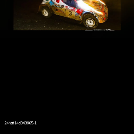
24httf14d043965-1