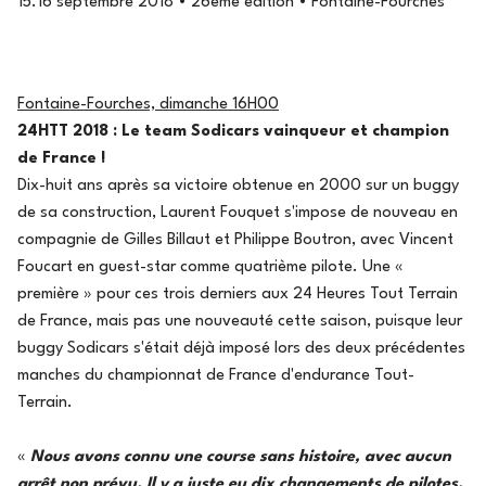
15.16 septembre 2018 • 26ème édition • Fontaine-Fourches
Fontaine-Fourches, dimanche 16H00
24HTT 2018 : Le team Sodicars vainqueur et champion
de France !
Dix-huit ans après sa victoire obtenue en 2000 sur un buggy
de sa construction, Laurent Fouquet s'impose de nouveau en
compagnie de Gilles Billaut et Philippe Boutron, avec Vincent
Foucart en guest-star comme quatrième pilote. Une «
première » pour ces trois derniers aux 24 Heures Tout Terrain
de France, mais pas une nouveauté cette saison, puisque leur
buggy Sodicars s'était déjà imposé lors des deux précédentes
manches du championnat de France d'endurance Tout-
Terrain.
«
Nous avons connu une course sans histoire, avec aucun
arrêt non prévu. Il y a juste eu dix changements de pilotes,