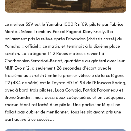
Le meilleur SSV est le Yamaha 1000 R n°69, piloté par Fabrice
Mante-Jérôme Tremblay-Pascal Pagand-Klary Krukly. Il a
brillamment pris la relève après l'abandon (châssis cassé) du
Yamaha « officiel » ce matin, et terminait à la dixième place
scratch. La catégorie T1 2 Roues motrices revient à
Charbonnier-Serradori-Beziat, quatrième au général avec leur
MMP Evo n°2, à seulement 26 secondes d’écart avec le
troisième au scratch ! Enfin le premier véhicule de la catégorie
T2 (4X4 de série) est le Toyota HDJ n° 94 de l'Etruscan Racing,
avec à bord trois pilotes, Luca Corvaja, Patrick Paronneau et
Bruno Sandrini, mais aussi deux coéquipières et un coéquipier,
chacun étant rattaché à un pilote. Une particularité qu'il ne
fallait pas oublier de mentionner, tous les six ayant pris une
part active à ce succès...