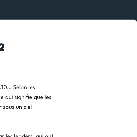
2
1h30… Selon les
 qui signifie que les
 sous un ciel
r les leaders, qui ont