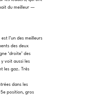
hait du meilleur —
st l’un des meilleurs
nents des deux
gne ‘droite’ des
y voit aussi les
t les gaz. Très
trées dans les
 5e position, gros