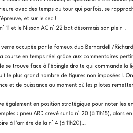
rieure avec des temps au tour qui parfois, se rapproc
épreuve, et sur le sec !
n° 11 et le Nissan AC n° 22 bat désormais son plein !
 verre occupée par le fameux duo Bernardelli/Richard e
 la course en temps réel grâce aux commentaires perti
e se trouve face à l’épingle droite qui commande la li
uit le plus grand nombre de figures non imposées ! On 
nce et de puissance au moment où les pilotes remetten
ve également en position stratégique pour noter les en
ples : pneu ARD crevé sur la n° 20 (à 11h15), alors en
e à l’arrière de la n° 4 (à 11h20)…