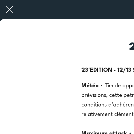
23°EDITION - 12/1
Météo
• Timide appar
prévisions, cette peti
conditions d’adhérenc
relativement clément
Maximum attack
• 