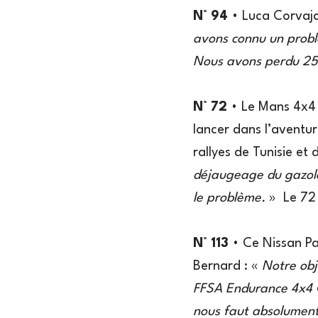
N° 94
• Luca Corvaja
avons connu un problè
Nous avons perdu 25 
N° 72
• Le Mans 4x4 
lancer dans l’aventu
rallyes de Tunisie e
déjaugeage du gazole
le problème.
» Le 72 
N° 113
• Ce Nissan Pa
Bernard : «
Notre obje
FFSA Endurance 4x4 
nous faut absolument 