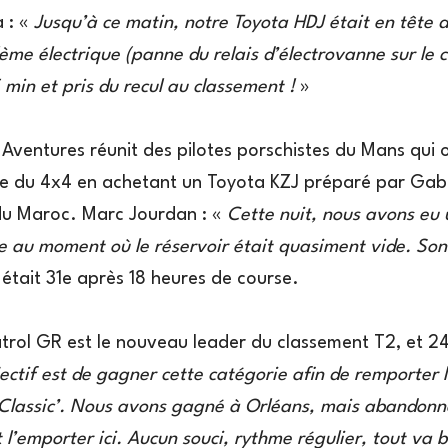
 : «
Jusqu’à ce matin, notre Toyota HDJ était en tête d
me électrique (panne du relais d’électrovanne sur le ci
min et pris du recul au classement !
»
Aventures réunit des pilotes porschistes du Mans qui 
re du 4x4 en achetant un Toyota KZJ préparé par Gabrie
t du Maroc. Marc Jourdan : «
Cette nuit, nous avons eu 
 au moment où le réservoir était quasiment vide. Son
était 31e après 18 heures de course.
trol GR est le nouveau leader du classement T2, et 24
ctif est de gagner cette catégorie afin de remporter 
Classic’. Nous avons gagné à Orléans, mais abandonn
l’emporter ici. Aucun souci, rythme régulier, tout va 