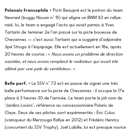
Polonais francophile
• Piotr Beaupré est le patron du team
Neoraid (buggy Nissan n° 15) qui aligne un BWM X3 en rallye-
raid. Ici, le team a engagé l’auto qui avait permis à Yves
Tartarin de terminer 2e l’an passé sur la piste boueuse de
Chevannes — c’est aussi Tartarin qui a suggéré d’adjoindre
Jipé Strugo à l’équipage. Elle est actuellement en 18e, après
20 heures de course : «
Nous avons un problème de direction
assistée, et nous avons remplacé le radiateur qui avait été
abîmé par une pale du ventilateur.
»
Belle perf.
• Le SSV n° 72 est en passe de signer une très
belle performance sur la piste de Chevannes : il occupe la 17e
place à 3 heures 30 de l’arrivée. Le team porte le joli nom de
‘Jardins Loisirs’, référence au concessionnaire Polaris de
Claye. Deux de ses pilotes sont expérimentés : Éric Culus
(vainqueur du Merzouga Rallye en 2012) et Frédéric Henricy
(concurrent du SSV Trophy). Joël Labille, lui est presque novice