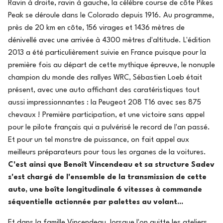
Ravin à droite, ravin à gauche, la célèbre course de côte Pikes
Peak se déroule dans le Colorado depuis 1916. Au programme,
près de 20 km en côte, 156 virages et 1436 mètres de
dénivellé avec une arrivée à 4300 mètres d'altitude. L'édition
2013 a été particulièrement suivie en France puisque pour la
première fois au départ de cette mythique épreuve, le nonuple
champion du monde des rallyes WRC, Sébastien Loeb était
présent, avec une auto affichant des caratéristiques tout
aussi impressionnantes : la Peugeot 208 T16 avec ses 875
chevaux ! Première participation, et une victoire sans appel
pour le pilote français qui a pulvérisé le record de l'an passé.
Et pour un tel monstre de puissance, on fait appel aux
meilleurs préparateurs pour tous les organes de la voitures.
C'est ainsi que Benoît Vincendeau et sa structure Sadev
s'est chargé de l'ensemble de la transmission de cette
auto, une boîte longitudinale 6 vitesses à commande
séquentielle actionnée par palettes au volant...
Et dans la famille Vincendeau, lorsque l'on quitte les ateliers