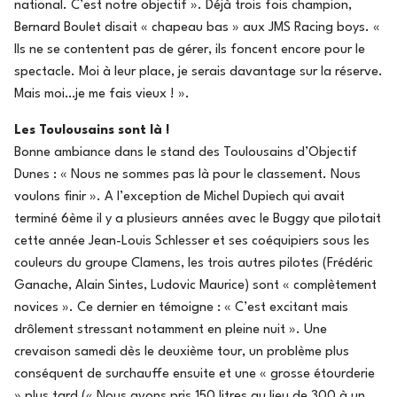
national. C’est notre objectif ». Déjà trois fois champion,
Bernard Boulet disait « chapeau bas » aux JMS Racing boys. «
Ils ne se contentent pas de gérer, ils foncent encore pour le
spectacle. Moi à leur place, je serais davantage sur la réserve.
Mais moi…je me fais vieux ! ».
Les Toulousains sont là !
Bonne ambiance dans le stand des Toulousains d’Objectif
Dunes : « Nous ne sommes pas là pour le classement. Nous
voulons finir ». A l’exception de Michel Dupiech qui avait
terminé 6ème il y a plusieurs années avec le Buggy que pilotait
cette année Jean-Louis Schlesser et ses coéquipiers sous les
couleurs du groupe Clamens, les trois autres pilotes (Frédéric
Ganache, Alain Sintes, Ludovic Maurice) sont « complètement
novices ». Ce dernier en témoigne : « C’est excitant mais
drôlement stressant notamment en pleine nuit ». Une
crevaison samedi dès le deuxième tour, un problème plus
conséquent de surchauffe ensuite et une « grosse étourderie
» plus tard (« Nous avons pris 150 litres au lieu de 300 à un