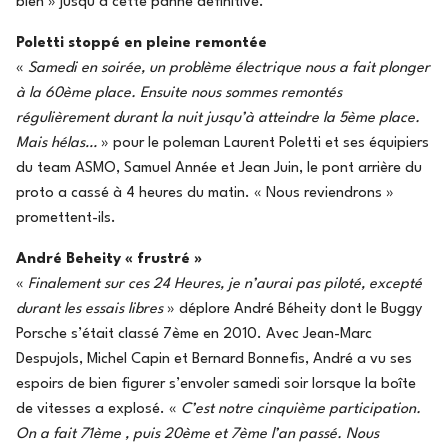
bien » jusqu’à cette panne définitive.
Poletti stoppé en pleine remontée
«
Samedi en soirée, un problème électrique nous a fait plonger
à la 60ème place. Ensuite nous sommes remontés
régulièrement durant la nuit jusqu’à atteindre la 5ème place.
Mais hélas…
» pour le poleman Laurent Poletti et ses équipiers
du team ASMO, Samuel Année et Jean Juin, le pont arrière du
proto a cassé à 4 heures du matin. « Nous reviendrons »
promettent-ils.
André Beheity « frustré »
«
Finalement sur ces 24 Heures, je n’aurai pas piloté, excepté
durant les essais libres
» déplore André Béheity dont le Buggy
Porsche s’était classé 7ème en 2010. Avec Jean-Marc
Despujols, Michel Capin et Bernard Bonnefis, André a vu ses
espoirs de bien figurer s’envoler samedi soir lorsque la boîte
de vitesses a explosé. «
C’est notre cinquième participation.
On a fait 71ème , puis 20ème et 7ème l’an passé. Nous