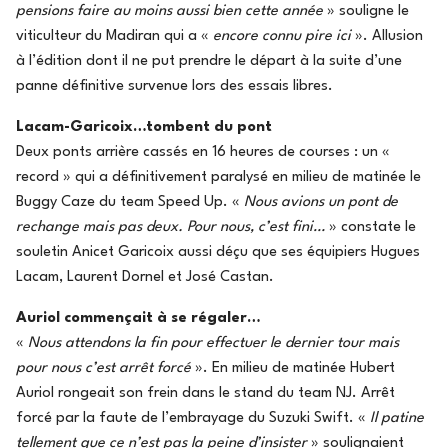
pensions faire au moins aussi bien cette année
» souligne le
viticulteur du Madiran qui a «
encore connu pire ici
». Allusion
à l’édition dont il ne put prendre le départ à la suite d’une
panne définitive survenue lors des essais libres.
Lacam-Garicoix…tombent du pont
Deux ponts arrière cassés en 16 heures de courses : un «
record » qui a définitivement paralysé en milieu de matinée le
Buggy Caze du team Speed Up. «
Nous avions un pont de
rechange mais pas deux. Pour nous, c’est fini…
» constate le
souletin Anicet Garicoix aussi déçu que ses équipiers Hugues
Lacam, Laurent Dornel et José Castan.
Auriol commençait à se régaler…
«
Nous attendons la fin pour effectuer le dernier tour mais
pour nous c’est arrêt forcé
». En milieu de matinée Hubert
Auriol rongeait son frein dans le stand du team NJ. Arrêt
forcé par la faute de l’embrayage du Suzuki Swift. «
Il patine
tellement que ce n’est pas la peine d’insister
» soulignaient