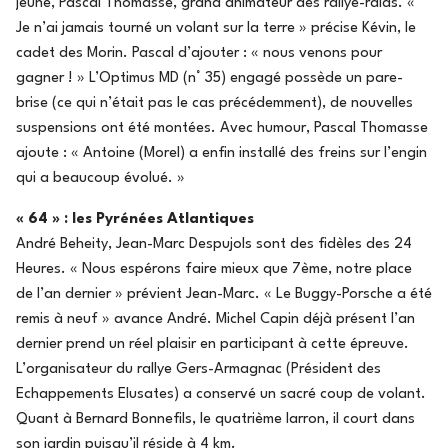
jeune, Pascal Thomasse, grand animateur des rallye-raids. «
Je n’ai jamais tourné un volant sur la terre » précise Kévin, le
cadet des Morin. Pascal d’ajouter : « nous venons pour
gagner ! » L’Optimus MD (n° 35) engagé possède un pare-
brise (ce qui n’était pas le cas précédemment), de nouvelles
suspensions ont été montées. Avec humour, Pascal Thomasse
ajoute : « Antoine (Morel) a enfin installé des freins sur l’engin
qui a beaucoup évolué. »
« 64 » : les Pyrénées Atlantiques
André Beheity, Jean-Marc Despujols sont des fidèles des 24
Heures. « Nous espérons faire mieux que 7ème, notre place
de l’an dernier » prévient Jean-Marc. « Le Buggy-Porsche a été
remis à neuf » avance André. Michel Capin déjà présent l’an
dernier prend un réel plaisir en participant à cette épreuve.
L’organisateur du rallye Gers-Armagnac (Président des
Echappements Elusates) a conservé un sacré coup de volant.
Quant à Bernard Bonnefils, le quatrième larron, il court dans
son jardin puisqu’il réside à 4 km.