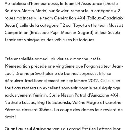
Au tableau d’honneur aussi, le team LH Assistance (Lhoste-
Boutron-Martin-Morin) sur Bowler, remporte la catégorie « 2
roues motrices », le team Génération 4X4 (Falloux-Gosciniak-
Becart) celle de la catégorie T2 sur Toyota et le team Massot
Compétition (Brosseau-Pupil-Mounier-Segard) et leur Suzuki
terminent vainqueurs des véhicules historiques.
Très ensoleillée samedi, pluvieuse dimanche, cette
19èmeédition précéde une vingtième que l’organisateur Jean-
Louis Dronne prévoit pleine de bonnes surprises. Elle se
déroulera traditionnellement en septembre 2012. Celle-ci en
tout cas restera un excellent souvenir pour le seul équipage
exclusivement féminin. Sur le Nissan Patrol d’Amazone 4X4,
Nathalie Lussac, Brigitte Sobanski, Valérie Magro et Caroline
Pérez se classent 38ème. La coupe des dames leur revient de
droit !
Quant au seul équipage venu du grand Est (les Lettons Igor