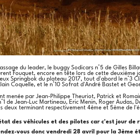
assage du leader, le buggy Sodicars n°5 de Gilles Billa
rent Fouquet, encore en tête lors de cette deuxième j
deux Springbok du plateau 2017, tout d'abord le n°3 Cl
lain Coquelle, et le n°10 Sofrat d'André Bastet et Ge
nt menée par Jean-Philippe Theuriot, Patrick et Romai
n°1 de Jean-Luc Martineau, Eric Menin, Roger Audas, D
les deux terminant respectivement 4ème et 5ème de l'é
tat des véhicules et des pilotes car c'est jour de 
endez-vous donc vendredi 28 avril pour la 3ème é