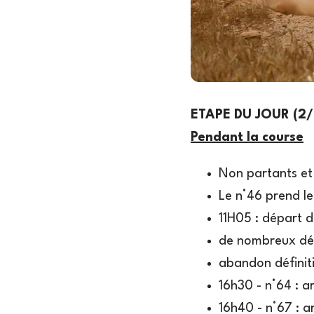
ETAPE DU JOUR (2/
Pendant la course
Non partants et
Le n°46 prend l
11H05 : départ d
de nombreux dép
abandon définit
16h30 - n°64 : a
16h40 - n°67 : a