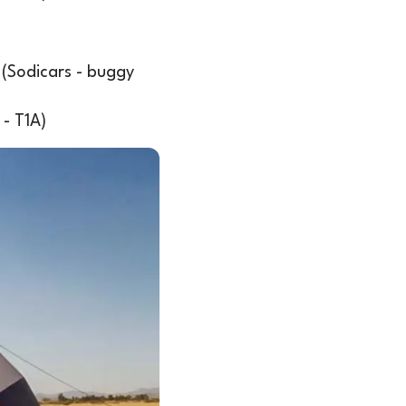
t (Sodicars - buggy
 - T1A)