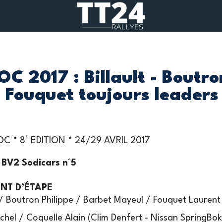
 2017 : Billault - Boutro
- Fouquet toujours leaders 
 * 8° EDITION * 24/29 AVRIL 2017
 BV2 Sodicars n°5
NT D’ÉTAPE
es / Boutron Philippe / Barbet Mayeul / Fouquet Lauren
chel / Coquelle Alain (Clim Denfert - Nissan SpringBok