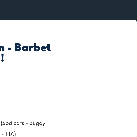
n - Barbet
!
t (Sodicars - buggy
 - T1A)