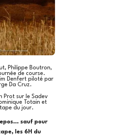
ut, Philippe Boutron,
ournée de course.
im Denfert piloté par
orge Da Cruz.
n Prot sur le Sadev
ominique Totain et
tape du jour.
repos... sauf pour
tape, les 6H du