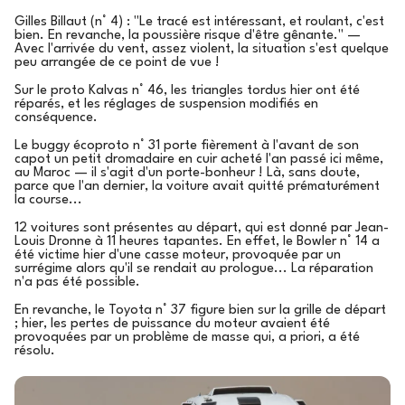
Gilles Billaut (n° 4) : "Le tracé est intéressant, et roulant, c'est
bien. En revanche, la poussière risque d'être gênante." —
Avec l'arrivée du vent, assez violent, la situation s'est quelque
peu arrangée de ce point de vue !
Sur le proto Kalvas n° 46, les triangles tordus hier ont été
réparés, et les réglages de suspension modifiés en
conséquence.
Le buggy écoproto n° 31 porte fièrement à l'avant de son
capot un petit dromadaire en cuir acheté l'an passé ici même,
au Maroc — il s'agit d'un porte-bonheur ! Là, sans doute,
parce que l'an dernier, la voiture avait quitté prématurément
la course...
12 voitures sont présentes au départ, qui est donné par Jean-
Louis Dronne à 11 heures tapantes. En effet, le Bowler n° 14 a
été victime hier d'une casse moteur, provoquée par un
surrégime alors qu'il se rendait au prologue... La réparation
n'a pas été possible.
En revanche, le Toyota n° 37 figure bien sur la grille de départ
; hier, les pertes de puissance du moteur avaient été
provoquées par un problème de masse qui, a priori, a été
résolu.