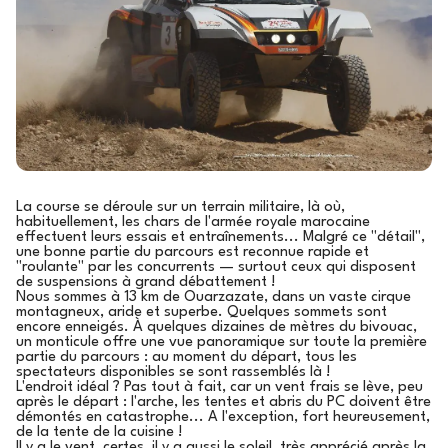
La course se déroule sur un terrain militaire, là où,
habituellement, les chars de l'armée royale marocaine
effectuent leurs essais et entraînements... Malgré ce "détail",
une bonne partie du parcours est reconnue rapide et
"roulante" par les concurrents — surtout ceux qui disposent
de suspensions à grand débattement !
Nous sommes à 13 km de Ouarzazate, dans un vaste cirque
montagneux, aride et superbe. Quelques sommets sont
encore enneigés. À quelques dizaines de mètres du bivouac,
un monticule offre une vue panoramique sur toute la première
partie du parcours : au moment du départ, tous les
spectateurs disponibles se sont rassemblés là !
L'endroit idéal ? Pas tout à fait, car un vent frais se lève, peu
après le départ : l'arche, les tentes et abris du PC doivent être
démontés en catastrophe... A l'exception, fort heureusement,
de la tente de la cuisine !
Il y a le vent, certes, il y a aussi le soleil, très apprécié après la