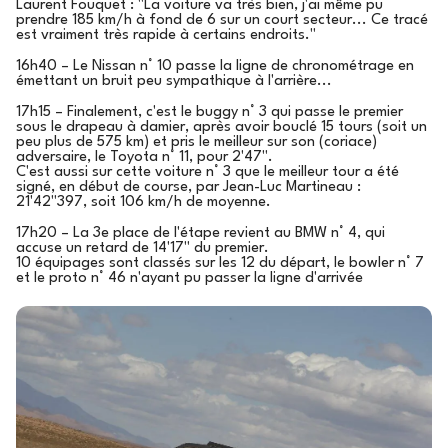
Laurent Fouquet : "La voiture va très bien, j'ai même pu
prendre 185 km/h à fond de 6 sur un court secteur... Ce tracé
est vraiment très rapide à certains endroits."
16h40 – Le Nissan n° 10 passe la ligne de chronométrage en
émettant un bruit peu sympathique à l'arrière...
17h15 – Finalement, c'est le buggy n° 3 qui passe le premier
sous le drapeau à damier, après avoir bouclé 15 tours (soit un
peu plus de 575 km) et pris le meilleur sur son (coriace)
adversaire, le Toyota n° 11, pour 2'47".
C'est aussi sur cette voiture n° 3 que le meilleur tour a été
signé, en début de course, par Jean-Luc Martineau :
21'42"397, soit 106 km/h de moyenne.
17h20 – La 3e place de l'étape revient au BMW n° 4, qui
accuse un retard de 14'17" du premier.
10 équipages sont classés sur les 12 du départ, le bowler n° 7
et le proto n° 46 n'ayant pu passer la ligne d'arrivée