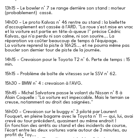
13h15 – Le bowler n° 7 se range derrière son stand : moteur
(probablement) cassé.
14h00 – Le proto Kalvas n° 46 rentre au stand : la biellette
d'accouplement est cassée à l'ARD. "La roue s'est mise en vrac
et la voiture est partie en tête-à-queue !" précise Cédric
Kalvas, qui n'a perdu ni son calme, ni son sourire... La
réparation va coûter beaucoup de temps à l'équipage.
La voiture reprend la piste à 16h25... et ne pourra même pas
boucler son dernier tour de piste de la journée.
14h15 – Crevaison pour le Toyota T2 n° 6. Perte de temps : 15
min.
15h15 – Problème de boîte de vitesses sur le SSV n° 62.
15h30 – BMW n° 4 : crevaison à l'AVG.
15h45 – Michel Salvatore passe le volant du Nissan n° 8 à
Alain Coquelle : "La voiture est impeccable. Mais le terrain se
creuse, notamment au droit des saignées."
16h00 – Crevaison sur le buggy n° 3 piloté par Laurent
Fouquet, en pleine bagarre avec le Toyota n° 11 — qui, lui, avai
crevé au tour précédent, quasiment au même endroit !
En fonction des arrêts au stand et des incidents de course,
l'écart entre les deux voitures varie autour de 3 minutes, au
profit du Toy...