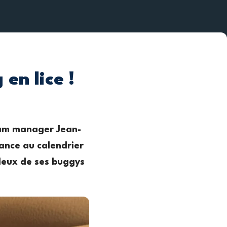
en lice !
team manager Jean-
ance au calendrier
 deux de ses buggys