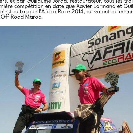
ers, et par Guillaume Jorda, restaurateur, tous les troi
rnière compétition en date que Xavier Lormand et Gui
 n'est autre que l'Africa Race 2014, au volant du mêm
H Off Road Maroc.