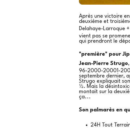
Après une victoire e
deuxième et troisiè
Delahaye-Larroque +
vient pas se promene
qui prendront le dép
"première" pour Ji
Jean-Pierre Strugo
96-2000-20001-2003)
septembre dernier, a
Strugo expliquait son
½. Mais la désintoxic
montait sur la deuxi
ça...
Son palmarès en qu
24H Tout Terrain