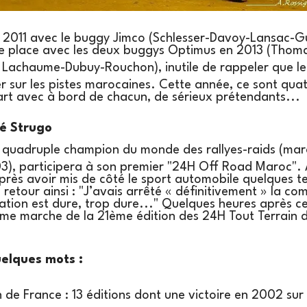
n 2011 avec le buggy Jimco (Schlesser-Davoy-Lansac-G
me place avec les deux buggys Optimus en 2013 (Thom
 Lachaume-Dubuy-Rouchon), inutile de rappeler que l
r sur les pistes marocaines. Cette année, ce sont qu
art avec à bord de chacun, de sérieux prétendants...
pé Strugo
, quadruple champion du monde des rallyes-raids (mar
, participera à son premier "24H Off Road Maroc". 
près avoir mis de côté le sport automobile quelques t
 retour ainsi : "J’avais arrêté « définitivement » la co
ation est dure, trop dure..." Quelques heures après cet
ème marche de la 21ème édition des 24H Tout Terrain d
elques mots :
 de France : 13 éditions dont une victoire en 2002 su