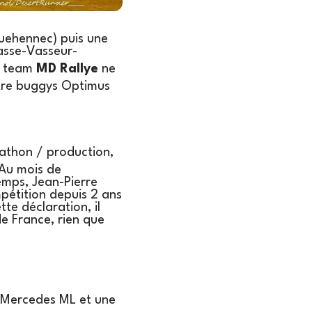
uehennec) puis une
asse-Vasseur-
e team
MD Rallye
ne
atre buggys Optimus
athon / production,
Au mois de
emps, Jean-Pierre
mpétition depuis 2 ans
te déclaration, il
e France, rien que
r Mercedes ML et une