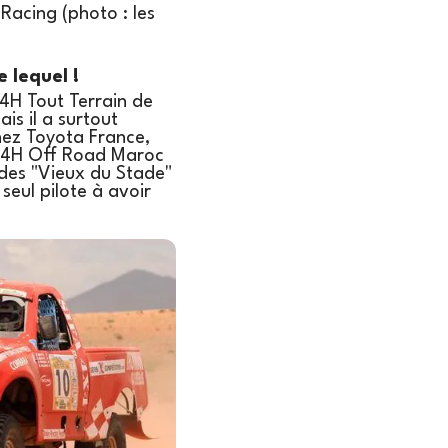
 Racing (photo : les
 lequel !
 24H Tout Terrain de
is il a surtout
hez Toyota France,
 24H Off Road Maroc
 des "Vieux du Stade"
eul pilote à avoir