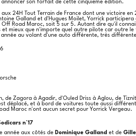
 annoncer son forfait de cette cinquième édition.
s aux 24H Tout Terrain de France dont une victoire en
ntoine Galland et d'Hugues Moilet, Yorrick participer
 Off Road Maroc, soit 5 sur 5. Autant dire qu'il connai
 et mieux que n'importe quel autre pilote car outre le 
année au volant d'une auto différente, très différente
V6
Porsche
, de Zagora à Agadir, d'Ouled Driss à Aglou, de Tizni
'est déplacé, et à bord de voitures toute aussi différen
Road Maroc n'ont aucun secret pour Yorrick Vergeau.
Sodicars n°17
tte année aux côtés de
Dominique Galland
et de
Gill