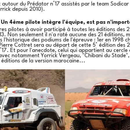
nt autour du Prédator n°17 assistés par le team Sodicar
rrick depuis 2010).
 Un 4ème pilote intègre l'équipe, est pas n'importe
rares pilotes à avoir participé à toutes les éditions des
3. Non seulement il n'a raté aucune des 21 éditions, ma
l'historique des podiums de l'épreuve : 1er en 1998 c
ierre Cottret sera au départ de cette 5° édition des
17. Et pour l'anecdote, celui qui appartient au cercle
 avec notamment Yorrick Vergeau, "Chibani du Stade", s
s éditions de la version marocaine...