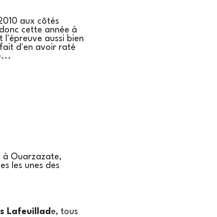
 2010 aux côtés
a donc cette année à
t l'épreuve aussi bien
fait d'en avoir raté
...
t à Ouarzazate,
tes les unes des
es Lafeuillad
e, tous