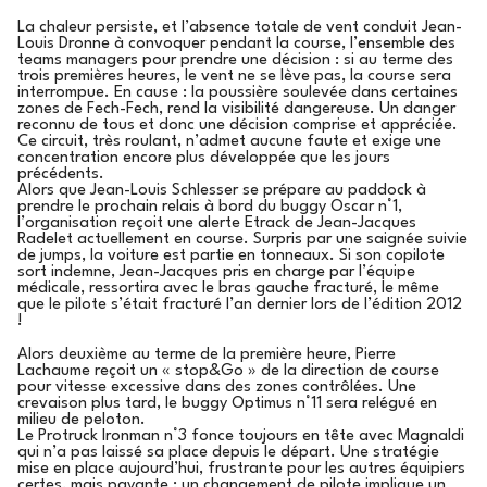
La chaleur persiste, et l’absence totale de vent conduit Jean-
Louis Dronne à convoquer pendant la course, l’ensemble des
teams managers pour prendre une décision : si au terme des
trois premières heures, le vent ne se lève pas, la course sera
interrompue. En cause : la poussière soulevée dans certaines
zones de Fech-Fech, rend la visibilité dangereuse. Un danger
reconnu de tous et donc une décision comprise et appréciée.
Ce circuit, très roulant, n’admet aucune faute et exige une
concentration encore plus développée que les jours
précédents.
Alors que Jean-Louis Schlesser se prépare au paddock à
prendre le prochain relais à bord du buggy Oscar n°1,
l’organisation reçoit une alerte Etrack de Jean-Jacques
Radelet actuellement en course. Surpris par une saignée suivie
de jumps, la voiture est partie en tonneaux. Si son copilote
sort indemne, Jean-Jacques pris en charge par l’équipe
médicale, ressortira avec le bras gauche fracturé, le même
que le pilote s’était fracturé l’an dernier lors de l’édition 2012
!
Alors deuxième au terme de la première heure, Pierre
Lachaume reçoit un « stop&Go » de la direction de course
pour vitesse excessive dans des zones contrôlées. Une
crevaison plus tard, le buggy Optimus n°11 sera relégué en
milieu de peloton.
Le Protruck Ironman n°3 fonce toujours en tête avec Magnaldi
qui n’a pas laissé sa place depuis le départ. Une stratégie
mise en place aujourd’hui, frustrante pour les autres équipiers
certes, mais payante : un changement de pilote implique un