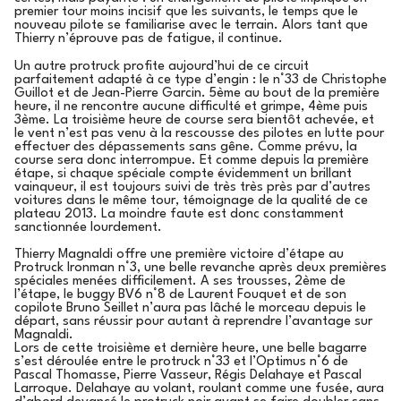
premier tour moins incisif que les suivants, le temps que le
nouveau pilote se familiarise avec le terrain. Alors tant que
Thierry n’éprouve pas de fatigue, il continue.
Un autre protruck profite aujourd’hui de ce circuit
parfaitement adapté à ce type d’engin : le n°33 de Christophe
Guillot et de Jean-Pierre Garcin. 5ème au bout de la première
heure, il ne rencontre aucune difficulté et grimpe, 4ème puis
3ème. La troisième heure de course sera bientôt achevée, et
le vent n’est pas venu à la rescousse des pilotes en lutte pour
effectuer des dépassements sans gêne. Comme prévu, la
course sera donc interrompue. Et comme depuis la première
étape, si chaque spéciale compte évidemment un brillant
vainqueur, il est toujours suivi de très très près par d’autres
voitures dans le même tour, témoignage de la qualité de ce
plateau 2013. La moindre faute est donc constamment
sanctionnée lourdement.
Thierry Magnaldi offre une première victoire d’étape au
Protruck Ironman n°3, une belle revanche après deux premières
spéciales menées difficilement. A ses trousses, 2ème de
l’étape, le buggy BV6 n°8 de Laurent Fouquet et de son
copilote Bruno Seillet n’aura pas lâché le morceau depuis le
départ, sans réussir pour autant à reprendre l’avantage sur
Magnaldi.
Lors de cette troisième et dernière heure, une belle bagarre
s’est déroulée entre le protruck n°33 et l’Optimus n°6 de
Pascal Thomasse, Pierre Vasseur, Régis Delahaye et Pascal
Larroque. Delahaye au volant, roulant comme une fusée, aura