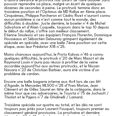
d’abord devancé le protruck noir avant se faire doubler sans
pouvoir reprendre sa place, malgré un écart de quelques
dizaines de secondes à peine. Le protruck termine donc en
troisième position et l’Optimus de MD Rallye en 4ème place.
Cinquièmes, Philippe Porcheron et Cédric Rivet n’auront connu
aucun problème si ce n’est comme tout le monde, des
difficultés à doubler. Juste derrière, le bowler n°4 de Michel
Salvatore et d’Alain Coquelle, toujours dans le top 10 depuis
le début du rallye, s’offre son meilleur classement.
Etienne Smulevici et ses équipiers François Florentin, Dominique
Housieaux et Sébastien Delaunay grimpent également de
spéciale en spéciale, avec une belle 7ème position sur cette
étape, avec leur Prédator X18 n°25.
Moins chanceux aujourd’hui, le Proto Kalvas n°46 a connu
quelques difficultés, le protruck n°20 de Marc Mazot et de
Raymond Louin n’aura pas réussi à profiter de la veine
accordée aujourd’hui aux autres protrucks, et le Nissan
Navara n°23 de Christian Barbier, aura été victime d’un
problème de cardan.
Encore une belle bagarre interne aux 4x4 lors de ces 6H
d’Agadir, le Mercedes ML500 n°28 d’Yves Morize, Jean
Clément et de Gilles Saurel en tête de la catégorie, dans le
même tour que ces adversaires, le Toyota n°75 de Juchault /
Thiolat et le Pajero n°7 de Ghidinelli / Lamard.
Troisième spéciale sur quatre au total, et les dés ne sont
toujours pas jetés pour Laurent Fouquet, toujours premier au
classement général provisoire. La prochaine et dernière