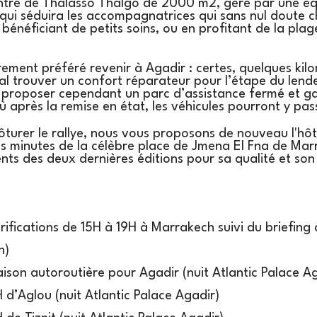
entre de Thalasso Thalgo de 2000 m2, géré par une éq
 qui séduira les accompagnatrices qui sans nul doute c
 bénéficiant de petits soins, ou en profitant de la plag
ment préféré revenir à Agadir : certes, quelques kilo
nal trouver un confort réparateur pour l’étape du len
proposer cependant un parc d’assistance fermé et gar
ù après la remise en état, les véhicules pourront y pass
ôturer le rallye, nous vous proposons de nouveau l'hô
s minutes de la célèbre place de Jmena El Fna de Marr
ents des deux dernières éditions pour sa qualité et son
rifications de 15H à 19H à Marrakech suivi du briefing 
h)
aison autoroutière pour Agadir (nuit Atlantic Palace A
 d’Aglou (nuit Atlantic Palace Agadir)