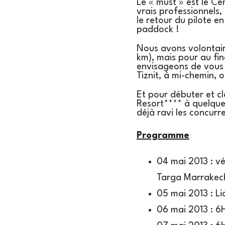
Le « must » est le C
vrais professionnels,
le retour du pilote en
paddock !
Nous avons volontaire
km), mais pour au fi
envisageons de vous 
Tiznit, à mi-chemin, o
Et pour débuter et cl
Resort**** à quelque
déjà ravi les concurr
Programme
04 mai 2013 : vé
Targa Marrakec
05 mai 2013 : Li
06 mai 2013 : 6H