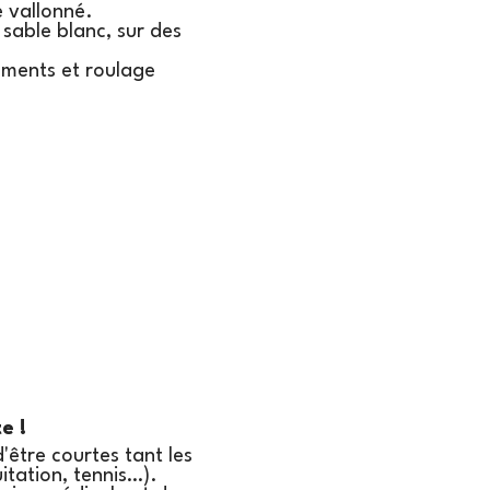
e vallonné.
 sable blanc, sur des
ements et roulage
e !
d'être courtes tant les
itation, tennis…).