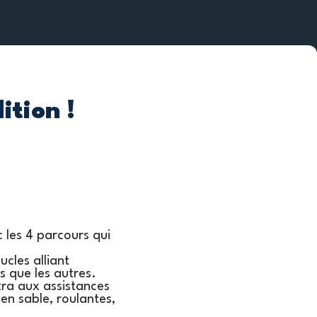
ition !
 les 4 parcours qui
cles alliant
ns que les autres.
tra aux assistances
 en sable, roulantes,