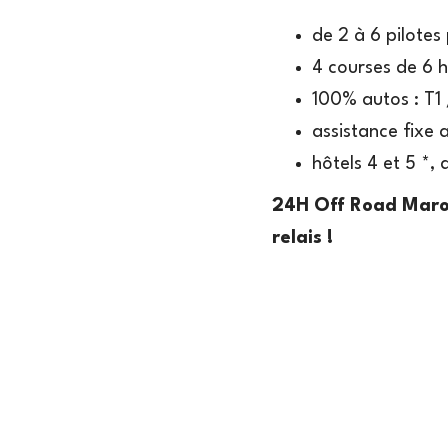
de 2 à 6 pilotes 
4 courses de 6 he
100% autos : T1
assistance fixe 
hôtels 4 et 5 *,
24H Off Road Maroc
relais !