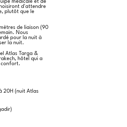
uipe médicale et de
hoisiront d'attendre
e, plutôt que le
mètres de liaison (90
demain. Nous
dé pour la nuit à
er la nuit.
tel Atlas Targa &
akech, hôtel qui a
 confort.
à 20H (nuit Atlas
gadir)