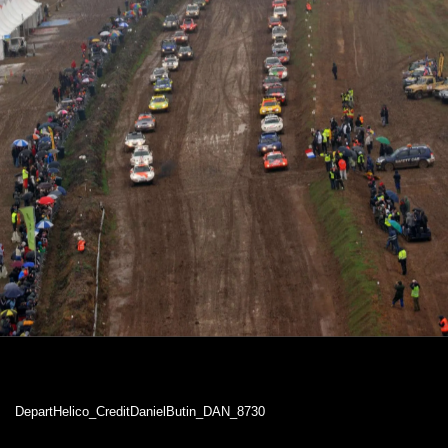
DepartHelico_CreditDanielButin_DAN_8730