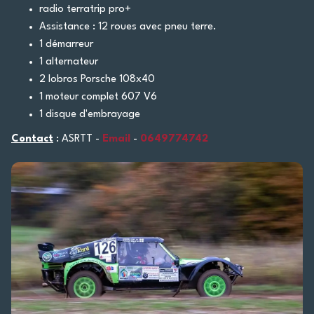
radio terratrip pro+
Assistance : 12 roues avec pneu terre.
1 démarreur
1 alternateur
2 lobros Porsche 108x40
1 moteur complet 607 V6
1 disque d'embrayage
Contact
: ASRTT -
Email
-
0649774742