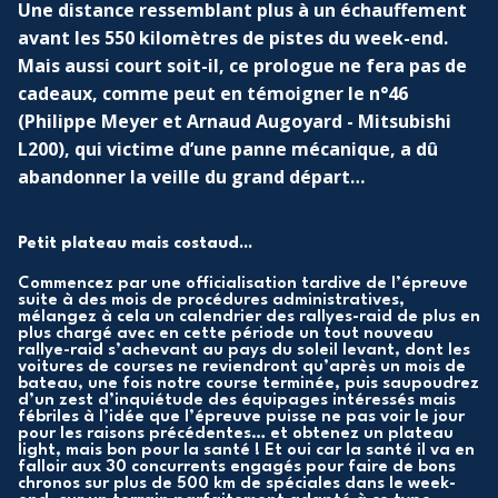
Une distance ressemblant plus à un échauffement
avant les 550 kilomètres de pistes du week-end.
Mais aussi court soit-il, ce prologue ne fera pas de
cadeaux, comme peut en témoigner le n°46
(Philippe Meyer et Arnaud Augoyard - Mitsubishi
L200), qui victime d’une panne mécanique, a dû
abandonner la veille du grand départ…
Petit plateau mais costaud...
Commencez par une officialisation tardive de l’épreuve
suite à des mois de procédures administratives,
mélangez à cela un calendrier des rallyes-raid de plus en
plus chargé avec en cette période un tout nouveau
rallye-raid s’achevant au pays du soleil levant, dont les
voitures de courses ne reviendront qu’après un mois de
bateau, une fois notre course terminée, puis saupoudrez
d’un zest d’inquiétude des équipages intéressés mais
fébriles à l’idée que l’épreuve puisse ne pas voir le jour
pour les raisons précédentes… et obtenez un plateau
light, mais bon pour la santé ! Et oui car la santé il va en
falloir aux 30 concurrents engagés pour faire de bons
chronos sur plus de 500 km de spéciales dans le week-