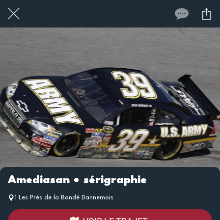
Amediasan • sérigraphie
1 Les Prés de la Bondé Dannemois