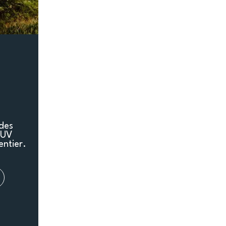
 des
SUV
entier.