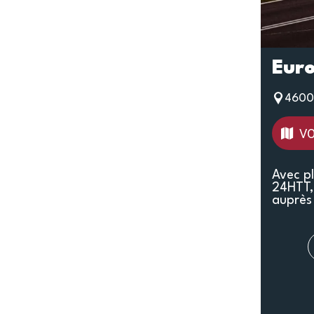
Eur
4600
VO
Avec p
24HTT, 
auprès 