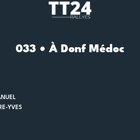
033 • À Donf Médoc
ANUEL
RE-YVES