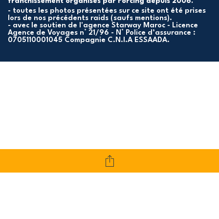
franchissement organisés par Forcing depuis 2006.
- toutes les photos présentées sur ce site ont été prises
lors de nos précédents raids (saufs mentions).
- avec le soutien de l'agence Starway Maroc - Licence
Agence de Voyages n° 21/96 - N° Police d’assurance :
0705110001045 Compagnie C.N.I.A ESSAADA.