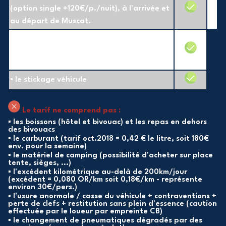
(option single +120€/p./nuit), à l'arrivée et
au départ de Muscat.
▪ l’encadrement dans un véhicule guide
équipé d'un téléphone satellite et un
traiteur (préparation des diners bivouacs).
▪ le stickage véhicule
Le tarif ne comprend pas :
▪ les boissons (hôtel et bivouac) et les repas en dehors
des bivouacs
▪ le carburant (tarif oct.2018 = 0,42 € le litre, soit 180€
env. pour la semaine)
▪ le matériel de camping (possibilité d'acheter sur place
tente, sièges, ...)
▪ l'excédent kilométrique au-delà de 200km/jour
(excédent = 0,080 OR/km soit 0,18€/km - représente
environ 30€/pers.)
▪ l'usure anormale / casse du véhicule + contraventions +
perte de clefs + restitution sans plein d'essence (caution
effectuée par le loueur par empreinte CB)
▪ le changement de pneumatiques dégradés par des