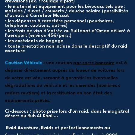
crevaisons (ex. : roulage à plat)
▪ le matériel et équipement pour les bivouacs tels que :
matelas / duvet / couverts / douche solaire (possibilités
d’achats à Carrefour Muscat
▪ les dépenses à caractère personnel (pourboires,
téléphone, cautions, autres)
▪ les frais de visa d’entrée au Sultanat d’Oman délivré à
l'aéroport (environ 45€/pers.)
▪ les excédents de bagage
▪ toute prestation non incluse dans le descriptif du raid
aventure
Caution Véhicule
: une caution
par carte bancaire
est à
déposer directement auprès du loueur de voitures lors
de votre arrivée, servant à garantir les éventuelles
dégradations du véhicule et les amendes (nombreux
radars routiers) et la restitution en bon état des
équipements prêtés.
Ci-dessous : photo prise lors d'un raid, dans le magistral
désert du Rub Al-Khali...
Raid Aventure, Raids et perfectionnements au