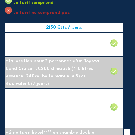
Le tarif comprend
Le tarif ne comprend pas
2150 €ttc
/ pers.
▪ le vol aller/retour Paris-Muscat-Paris sur
vol régulier avec une escale en classe
économique
▪ la location pour 2 personnes d’un Toyota
Land Cruiser LC200 climatisé (4.0 litres
essence, 240cv, boite manuelle 5) ou
équivalent (7 jours)
▪ les équipements du véhicule :
climatisation, autoradio, une glacière avec
eau minérale, un bidon de 20l. d’eau (pour
toilette), une sangle de remorquage,
douches 12 volts à disposition.
▪ 2 nuits en hôtel**** en chambre double