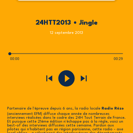
24HTT2013 • Jingle
12 septembre 2013
00:00
00:29
Partenaire de l'épreuve depuis 6 ans, la radio locale
Radio Rézo
(anciennement EFM) diffuse chaque année de nombreuses
interviews réalisées dans le cadre des 24H Tout Terrain de France.
Et puisque cette 21ème édition n'échappe pas à la règle, voici un
best-of des interviews diffusées cette semaine. Pardon aux
pilotes qui n'habitent pas en région parisienne, cette radio - axe