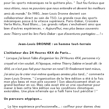
pour les sports mécaniques ne le quittera plus. "
Tout fou furieux que
nous étions, nous ne pouvions que nous entendre et devenir les meilleurs
amis du monde.
" En 1980, Jean-Louis Dronne devient son
collaborateur direct au sein de TSO. La grande roue des sports
mécaniques passe à la vitesse supérieure. Paris-Dakar, Croisière
Verte Moto, Raid Blanc... Les grands rallyes s'enchaînent ainsi que
bien d'autres expériences. «
Aujourd'hui, mes plus beaux souvenirs
avec Thierry sont les 1ers Paris-Dakar : que d'aventures partagées … !
»
Jean-Louis DRONNE : un homme tout-terrain
L’initiateur des 24 Heures 4X4 de Paris...
"
Lorsque j'ai lancé l'idée d'organiser les 24 Heures 4X4, personne n'y
croyait et n'en voulait. A l'époque, même Thierry Sabine m'avait dit : le
4X4, ce n'est pas fait pour tourner en rond ! Et finalement tant mieux,
j'ai ainsi pu le créer moi-même quelques années plus tard...
" commente
Jean-Louis Dronne. " L'organisation de la 1ère édition a été à la fois
mon plus beau et mon pire souvenir ! Son aboutissement était un
grand bonheur en soi. Mais cela avait été un vrai cauchemar pour
mener à bien cette 1ère édition vue les conditions climatiques
exécrables. Une pluie infernale qui a failli faire tout péricliter ! "
Un parcours atypique…
La 1ère expérience professionnelle... : coiffeur pour dames chez