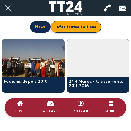
News
Infos toutes éditions
Podiums depuis 2010
24H Maroc • Classements
2011-2016
HOME
24H FRANCE
CONCURRENTS
MENU +