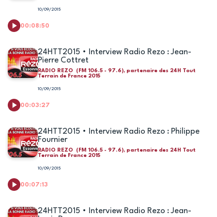
10/09/2015
00:08:50
24HTT2015 • Interview Radio Rezo : Jean-
Pierre Cottret
RADIO REZO (FM 106.5 - 97.6), partenaire des 24H Tout
Terrain de France 2015
10/09/2015
00:03:27
24HTT2015 • Interview Radio Rezo : Philippe
Fournier
RADIO REZO (FM 106.5 - 97.6), partenaire des 24H Tout
Terrain de France 2015
10/09/2015
00:07:13
24HTT2015 • Interview Radio Rezo : Jean-