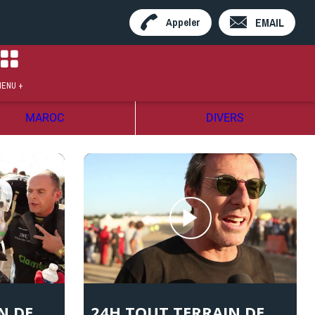
EMAIL
Appeler
ENU +
MAROC
DIVERS
N DE
24H TOUT TERRAIN DE